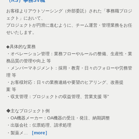
（RS）事務SV職
お客様よりアウトソーシング（外部委託）された「事務職プロジ
ェクト」において、
プロジェクトが円滑に進むように、チーム運営・管理業務をお任
せいたします。
◆具体的な業務
・オペレーション管理：業務フローやルールの整備、生産性・業
務品質の管理や向上 等
・メンバーマネジメント：採用・教育・日々のフォローや労務管
理 等
・お客様対応：日々の業務連絡や要望のヒアリング、改善提
案 等
・収支管理：プロジェクトの収益管理、営業支援 等"
◆主なプロジェクト例
・OA機器メーカー：OA機器の受注・発注、納期調整
・出版会社：伝票処理、請求処理
［more］
・製薬メ…