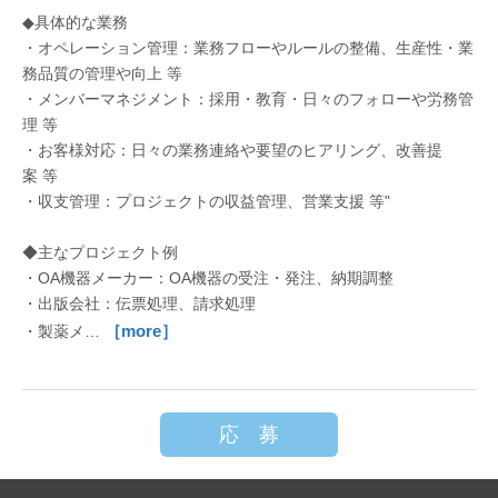
◆具体的な業務
・オペレーション管理：業務フローやルールの整備、生産性・業
務品質の管理や向上 等
・メンバーマネジメント：採用・教育・日々のフォローや労務管
理 等
・お客様対応：日々の業務連絡や要望のヒアリング、改善提
案 等
・収支管理：プロジェクトの収益管理、営業支援 等"
◆主なプロジェクト例
・OA機器メーカー：OA機器の受注・発注、納期調整
・出版会社：伝票処理、請求処理
［more］
・製薬メ…
応 募